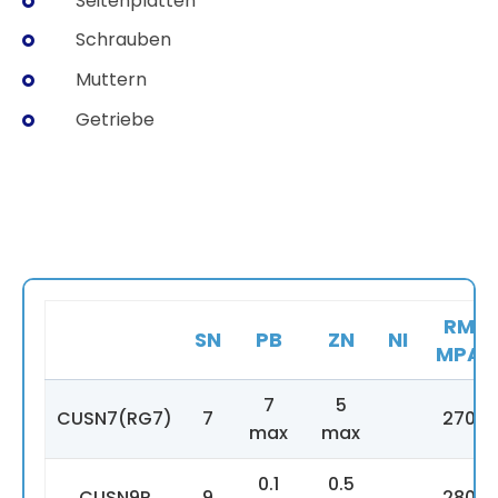
Seitenplatten
Schrauben
Muttern
Getriebe
RM
SN
PB
ZN
NI
MPA
7
5
CUSN7(RG7)
7
270
max
max
0.1
0.5
CUSN9P
9
280