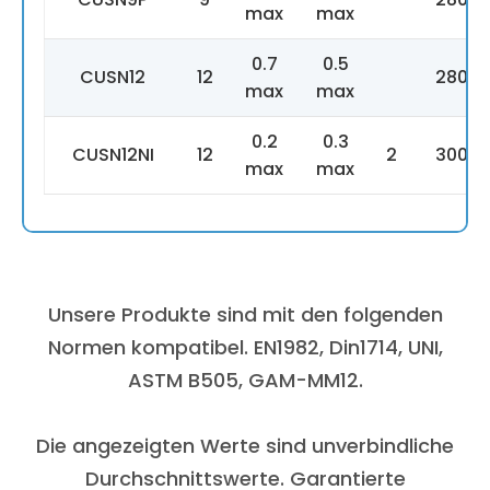
max
max
0.7
0.5
CUSN12
12
280
max
max
0.2
0.3
CUSN12NI
12
2
300
max
max
Unsere Produkte sind mit den folgenden
Normen kompatibel. EN1982, Din1714, UNI,
ASTM B505, GAM-MM12.
Die angezeigten Werte sind unverbindliche
Durchschnittswerte. Garantierte